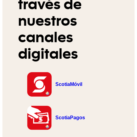
través de
nuestros
canales
digitales
ScotiaMóvil
ScotiaPagos