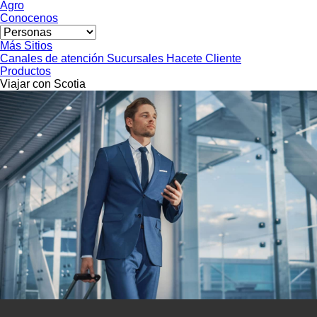
Agro
Conocenos
Más Sitios
Canales de atención
Sucursales
Hacete Cliente
Productos
Viajar con Scotia