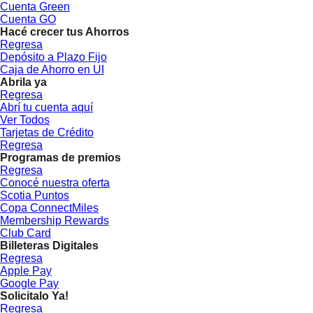
Cuenta Green
Cuenta GO
Hacé crecer tus Ahorros
Regresa
Depósito a Plazo Fijo
Caja de Ahorro en UI
Abrila ya
Regresa
Abrí tu cuenta aquí
Ver Todos
Tarjetas de Crédito
Regresa
Programas de premios
Regresa
Conocé nuestra oferta
Scotia Puntos
Copa ConnectMiles
Membership Rewards
Club Card
Billeteras Digitales
Regresa
Apple Pay
Google Pay
Solicitalo Ya!
Regresa