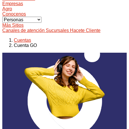
Empresas
Agro
Conocenos
Más Sitios
Canales de atención
Sucursales
Hacete Cliente
Cuentas
Cuenta GO