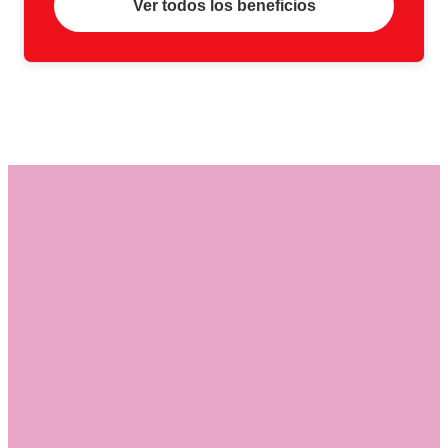
Ver todos los beneficios
Para completar esta solicitud vas a
precisar:
Tu cédula de identidad