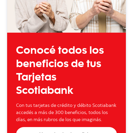
Conocé todos los
beneficios de tus
Tarjetas
Scotiabank
Con tus tarjetas de crédito y débito Scotiabank
accedés a más de 300 beneficios, todos los
días, en más rubros de los que imaginás.