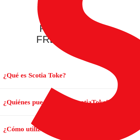
PREGUNTAS
FRECUENTES
¿Qué es Scotia Toke?
▼
¿Quiénes pueden usar #ScotiaToke?
▼
¿Cómo utilizo #ScotiaToke?
▼