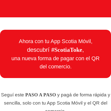
Ahora con tu App Scotia Móvil,
descubrí
,
#ScotiaToke
una nueva forma de pagar con el QR
del comercio.
Seguí este
PASO A PASO
y pagá de forma rápida y
sencilla, solo con tu App Scotia Móvil y el QR del