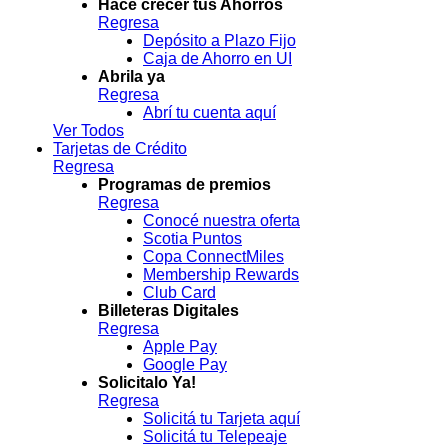
Hacé crecer tus Ahorros
Regresa
Depósito a Plazo Fijo
Caja de Ahorro en UI
Abrila ya
Regresa
Abrí tu cuenta aquí
Ver Todos
Tarjetas de Crédito
Regresa
Programas de premios
Regresa
Conocé nuestra oferta
Scotia Puntos
Copa ConnectMiles
Membership Rewards
Club Card
Billeteras Digitales
Regresa
Apple Pay
Google Pay
Solicitalo Ya!
Regresa
Solicitá tu Tarjeta aquí
Solicitá tu Telepeaje