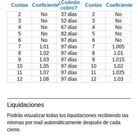
¿Cuándo
Cuotas
Coeficiente
Cuotas
Coeficiente
cobro?
2
No
37 días
2
No
3
No
52 días
3
No
4
No
67 días
4
No
5
No
82 días
5
No
6
No
97 días
6
No
7
1.01
97 días
7
1.005
8
1.02
97 días
8
1.01
9
1.03
97 días
9
1.015
10
1.05
97 días
10
1.02
11
1.07
97 días
11
1.025
12
1.08
97 días
12
1.03
Liquidaciones
Podrás visualizar todas tus liquidaciones recibiendo las
mismas por mail automáticamente después de cada
cierre.